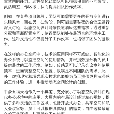
置空间的能力。这种变化让团队可以根据项目的不同阶段，
灵活调整工作区域，从而提高团队协作效率。
例如，在某些项目阶段，团队可能需要更多的开放空间进行
头脑风暴，而在另一些阶段，则可能需要私密的会议室进行
深入讨论。动态空间设计能够快速响应这些需求，通过重新
分配和重新配置空间，使得团队能够在最适合的环境中工
作。这种灵活性不仅提升了工作效率，也增强了团队的凝聚
力。
在这样的办公空间中，技术的应用同样不可或缺。智能化的
办公系统可以监控空间的使用情况，并根据数据分析为员工
提供最优的工作环境。例如，传感器可以记录会议室的使用
频率，进而调整空间的配置，以满足不同团队的需求。此
外，虚拟现实和增强现实技术也能够为员工提供更具沉浸感
的工作体验，进一步推动动态空间设计的创新。
中豪五福天地作为一个典范，充分展示了动态空间设计在现
代办公环境中的应用。大厦内的布局设计经过精心规划，提
供了多种灵活的工作区域，包括开放式办公、共享空间和私
人会议室等。员工可以根据具体项目的需要，自由选择最适