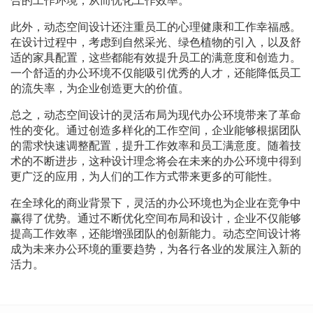
合的工作环境，从而优化工作效率。
此外，动态空间设计还注重员工的心理健康和工作幸福感。
在设计过程中，考虑到自然采光、绿色植物的引入，以及舒
适的家具配置，这些都能有效提升员工的满意度和创造力。
一个舒适的办公环境不仅能吸引优秀的人才，还能降低员工
的流失率，为企业创造更大的价值。
总之，动态空间设计的灵活布局为现代办公环境带来了革命
性的变化。通过创造多样化的工作空间，企业能够根据团队
的需求快速调整配置，提升工作效率和员工满意度。随着技
术的不断进步，这种设计理念将会在未来的办公环境中得到
更广泛的应用，为人们的工作方式带来更多的可能性。
在全球化的商业背景下，灵活的办公环境也为企业在竞争中
赢得了优势。通过不断优化空间布局和设计，企业不仅能够
提高工作效率，还能增强团队的创新能力。动态空间设计将
成为未来办公环境的重要趋势，为各行各业的发展注入新的
活力。