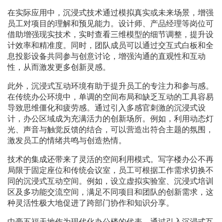
在实际应用中，沉浸式技术通过模拟真实或未来场景，增强
员工对项目的理解和预见能力。设计师、产品经理等岗位可
借助增强现实技术，实时查看三维模型的细节调整，提升设
计效率和精准度。同时，团队成员可以通过交互式白板和全
息投影设备共同参与创意讨论，增强沟通的直观性和互动
性，从而激发更多创新灵感。
此外，沉浸式互动环境有助于提升员工的专注力和参与感。
在传统办公环境中，单调的空间布局和缺乏互动的工具容易
导致思维僵化和疲劳感。通过引入多感官刺激的沉浸式设
计，办公区域成为充满活力的创新场所。例如，利用动态灯
光、声音与触觉反馈的结合，可以营造出符合主题的氛围，
激发员工的情绪共鸣与创造热情。
技术的集成还带来了灵活的空间利用模式。写字楼办公不再
局限于固定座位和传统会议室，员工可根据工作需求切换不
同的沉浸式互动空间。例如，设立虚拟实验室、沉浸式培训
区及多功能交流空间，满足不同项目和团队的创新需求，这
种灵活性极大地促进了跨部门协作和知识分享。
中豪五福天地作为现代化办公楼的代表，通过引入沉浸式互